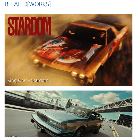
RELATED[WORKS]
King Gnu - Stardom
drive