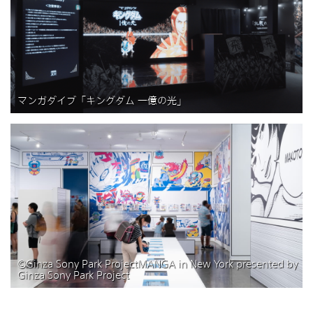
マンガダイブ「キングダム 一億の光」
©Ginza Sony Park ProjectMANGA in New York presented by
Ginza Sony Park Project