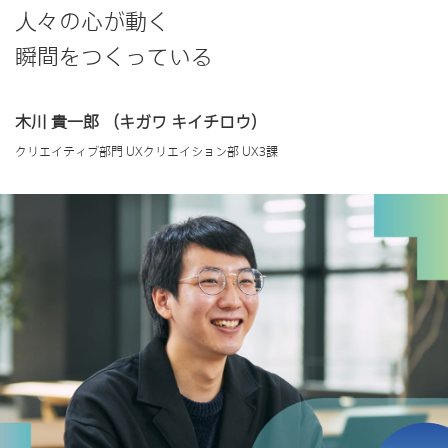
人々の心が動く
瞬間をつくっている
木川 貴一郎
（キガワ キイチロウ）
クリエイティブ部門 UXクリエイション部 UX3課