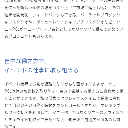
Concept）やPoB(Proof of Business）においてソニーの先端技術
を使った新しい体験の場をつくり上げて市場に落とし込み、その
結果を開発側にフィードバックもできる。バーチャルプロダクシ
ョンスタジオや、ボリュメトリックキャプチャスタジオなど、ソ
ニーPCLがソニーグループ各社としっかりタッグを組んで進めてい
るプロジェクトもあります。
自由な働き方で、
イベントの仕事に取り組める
イベント業界は労働が過酷になりがちな面がありますが、ソニー
PCLは休みも比較的取りやすく自分の希望する働き方に合わせて働
くことができます。私の部署ではフレックスタイムで業務に合わ
せて自分のその日働く時間をコントロールできたり、フレキシブ
ルワーク制度を利用して、ソニーPCLではなくソニーのオフィスで
サティライト勤務ができたりなど、働き方に自由度があるのも特
徴です。