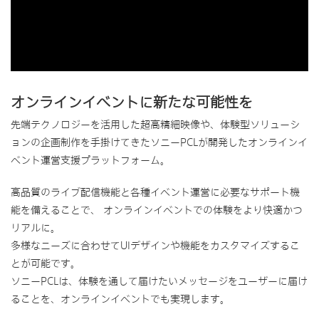
オンラインイベントに新たな可能性を
先端テクノロジーを活用した超高精細映像や、体験型ソリューシ
ョンの企画制作を手掛けてきたソニーPCLが開発したオンラインイ
ベント運営支援プラットフォーム。
高品質のライブ配信機能と各種イベント運営に必要なサポート機
能を備えることで、 オンラインイベントでの体験をより快適かつ
リアルに。
多様なニーズに合わせてUIデザインや機能をカスタマイズするこ
とが可能です。
ソニーPCLは、体験を通して届けたいメッセージをユーザーに届け
ることを、オンラインイベントでも実現します。