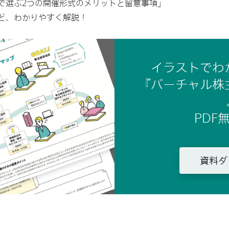
で選ぶ2つの開催形式のメリットと留意事項」
ど、わかりやすく解説！
イラストでわ
『バーチャル株
PDF
資料ダ