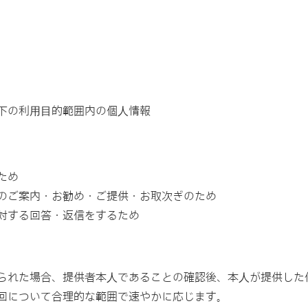
以下の利⽤⽬的範囲内の個⼈情報
ため
のご案内・お勧め・ご提供・お取次ぎのため
対する回答・返信をするため
られた場合、提供者本⼈であることの確認後、本⼈が提供した
回について合理的な範囲で速やかに応じます。