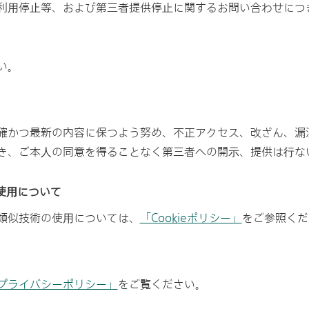
利⽤停⽌等、および第三者提供停⽌に関するお問い合わせにつ
い。
確かつ最新の内容に保つよう努め、不正アクセス、改ざん、漏
き、ご本⼈の同意を得ることなく第三者への開⽰、提供は⾏な
使⽤について
類似技術の使⽤については、
「Cookieポリシー」
をご参照くだ
プライバシーポリシー」
をご覧ください。