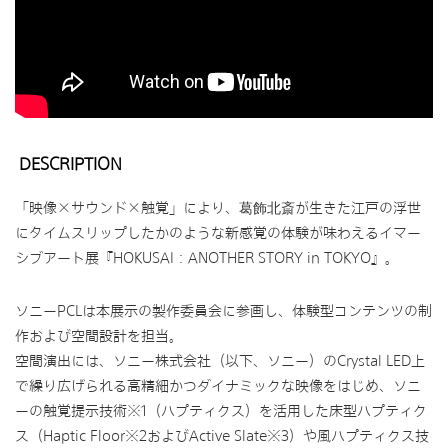
DESCRIPTION
「映像×サウンド×触覚」により、
が生きた江戸の浮世
葛飾北斎
にタイムスリップしたかのような新感覚の体験が味わえるイマー
シブアート展『HOKUSAI：ANOTHER STORY in TOKYO』。
ソニーPCLは本展示の製作委員会に参画し、体験型コンテンツの制
作および空間設計を担当。
空間演出には、ソニー株式会社（以下、ソニー）のCrystal LED上
で繰り広げられる高精細かつダイナミックな映像をはじめ、ソニ
ーの触覚提示技術※1（ハプティクス）を活用した床型ハプティク
ス（Haptic Floor※2およびActive Slate※3）や風ハプティクス技