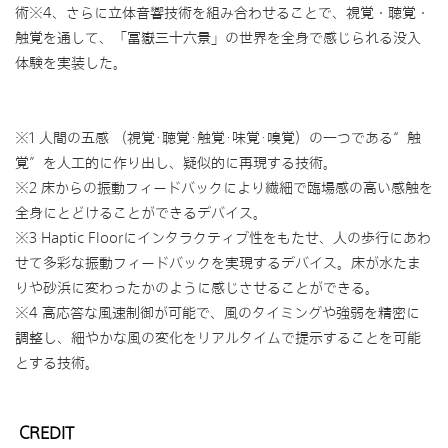
術※4、さらに立体音響技術を組み合わせることで、視覚・聴覚・
触覚を通して、「冨嶽三十六景」の世界を全身で感じられる没入
体験を実装した。
※1 人間の五感 （視覚･聴覚･触覚･味覚･嗅覚）の一つである“触
覚”を人工的に作り出し、疑似的に再現する技術。
※2 床からの振動フィードバックにより繊細で臨場感の高い感触を
全身にとどけることができるデバイス。
※3 Haptic Floorにインタラクティブ性をもたせ、人の歩行にあわ
せて多彩な振動フィードバックを実現するデバイス。床が水たま
りや砂浜に変わったかのように感じさせることができる。
※4 高応答な風速制御が可能で、風のタイミングや強弱を精密に
調整し、細やかな風の変化をリアルタイムで提示することを可能
とする技術。
CREDIT