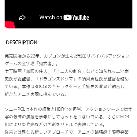
DESCRIPTION
発売開始から22年、カプコンが生んだ戦国サバイバルアクション
ゲームの金字塔「鬼武者」。
実写映画「無限の住人」「十三人の刺客」などで知られる三池崇
史氏が総監督、「ドラゴンズドグマ」の須貝真也氏が監督を務め
ている。本作は3DCGIのキャラクターと手描きの背景が融合し、
新たなアニメ表現に挑んでいる。
ソニーPCLは本作の編集とHDR化を担当。アクションシーンでは実
写の殺陣の演技を参考にしてカットをつないでいる。さらにHDR
化により炎や光などの色彩をリアルに表現している。
従来とは異なる新しいアプローチで、アニメの臨場感の限界突破