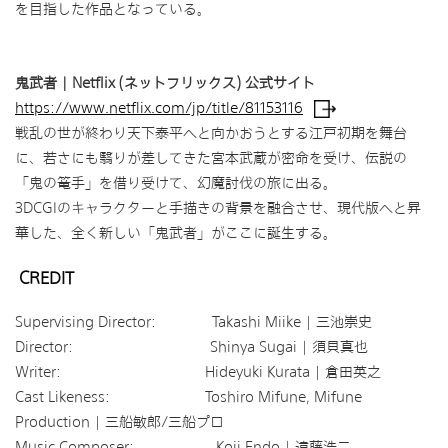
を目指した作品となっている。
鬼武者 | Netflix (ネットフリックス) 公式サイト
https://www.netflix.com/jp/title/81153116
戦乱の世が終わり天下泰平へと向かおうとする江戸初期を舞台
に、若さにも翳りが差してきた宮本武蔵が密命を受け、伝説の
「鬼の篭手」を借り受けて、幻魔討伐の旅に出る。
3DCGIのキャラクターと手描きの背景を融合させ、現代版へと昇
華した、全く新しい「鬼武者」がここに誕生する。
CREDIT
Supervising Director: Takashi Miike | 三池崇史
Director: Shinya Sugai | 須貝真也
Writer: Hideyuki Kurata | 倉田英之
Cast Likeness: Toshiro Mifune, Mifune
Production | 三船敏郎/三船プロ
Music Composer: Koji Endo | 遠藤浩二