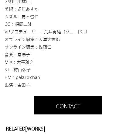
照明：小林仁
美術：堀江あすか
シズル：青木啓仁
CG：福岡二隆
VPプロデューサー：荒井勇雄（ソニーPCL）
オフライン編集：入澤大志郎
オンライン編集：佐藤仁
音楽：秦陽子
MIX：大平雅之
ST：梅山弘子
HM：paku☆chan
出演：吉田羊
CONTACT
RELATED[WORKS]