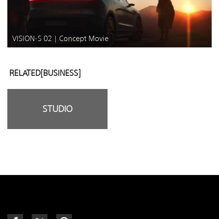
VISION-S 02 | Concept Movie
RELATED[BUSINESS]
STUDIO