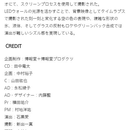
オにて、スクリーンプロセスを使用して撮影された。
LEDウォールの光源を活かすことで、背景映像としてタイムラプス
で撮影された刻一刻と変化する空の色の表現や、複雑な形状の
氷、液体、そしてグラスの反射もロケやグリーンバック合成では
演出が難しいシズル感を実現している。
CREDIT
企画制作：博報堂＋博報堂プロダクツ
CD：田中竜太
企画：中村裕子
C：山田紘也
AD：永松綾子
AD・デザイナー：内藤藍
Pr：横田祐介
PM：村地洋祐
演出：石黒愛
撮影：新出一真