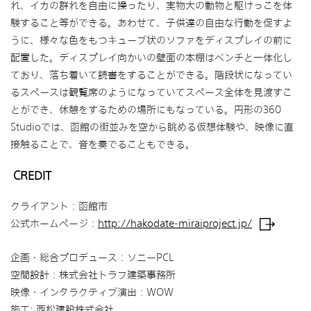
れ、イカの群れを自由に操ったり、実物大の動物と駆けっこを体
験すること等ができる。あわせて、子供達の自由な行動を促すよ
うに、様々な色をもつキューブ状のソファをディスプレイの前に
配置した。ディスプレイ向かいの壁面の本棚はベンチと一体化し
ており、落ち着いて読書をすることができる。階段状になってい
るスペースは観覧席のようになっていてスペース全体を見渡すこ
とができ、休憩をするための場所にもなっている。円形の360
Studioでは、函館の街並みを空から眺める仮想体験や、映像に直
接触ることで、音を奏でることもできる。
CREDIT
クライアント：函館市
公式ホームページ：
http://hakodate-miraiproject.jp/
企画・総合プロデュース：ソニーPCL
空間設計：株式会社トラフ建築事務所
映像・インタラクティブ演出：WOW
施工: 西松建設株式会社