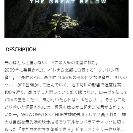
DESCRIPTION
光がほとんど届かない、世界最大級の洞窟に挑む。
2009年に発見された、ベトナム北部に位置する“ソンドン洞
窟”。全長約８km、高さ約240ｍものその巨大な洞窟を、70人の
クルーが10日間かけて進んでいく。地下河川の影響で湿度は常に
100％近く、靴はずっと湿っていて乾く暇はない。ロープを伝って
70mの崖をくだり、気が付いたら体はヒルだらけ…。そうしてた
どり着いた洞窟の先には、想像をはるかに超えた光景が広がって
いた―。WOWOWの８K／HDR試験放送用として企画された、雄
大な自然を最先端の映像技術でリアルかつドラマティックに切り
取った「まだ見ぬ世界を体感できる」ドキュメンタリー作品第二