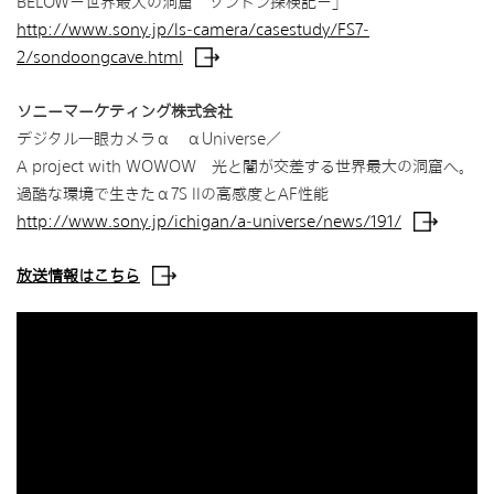
BELOW－世界最大の洞窟 ソンドン探検記－」
http://www.sony.jp/ls-camera/casestudy/FS7-
2/sondoongcave.html
ソニーマーケティング株式会社
デジタル一眼カメラα αUniverse／
A project with WOWOW 光と闇が交差する世界最大の洞窟へ。
過酷な環境で生きたα7S IIの高感度とAF性能
http://www.sony.jp/ichigan/a-universe/news/191/
放送情報はこちら