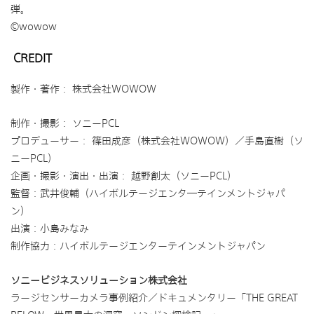
弾。
©wowow
CREDIT
製作・著作： 株式会社WOWOW
制作・撮影： ソニーPCL
プロデューサー： 篠田成彦（株式会社WOWOW）／手島直樹（ソ
ニーPCL）
企画・撮影・演出・出演： 越野創太（ソニーPCL）
監督：武井俊輔（ハイボルテージエンタ―テインメントジャパ
ン）
出演：小島みなみ
制作協力：ハイボルテージエンターテインメントジャパン
ソニービジネスソリューション株式会社
ラージセンサーカメラ事例紹介／ドキュメンタリー「THE GREAT