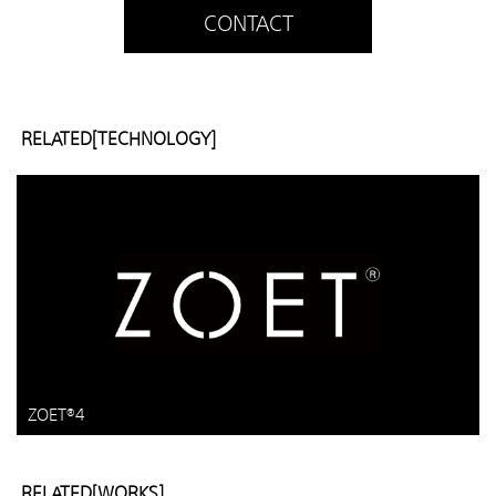
CONTACT
RELATED[TECHNOLOGY]
ZOET®4
RELATED[WORKS]