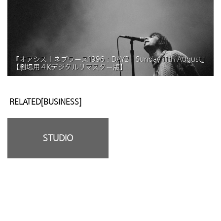
『オアシス｜ネブワース1996：DAY2 Sunday 11th August』
【劇場用４Kデジタルリマスター版】
RELATED[BUSINESS]
STUDIO