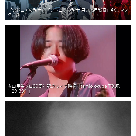
『シドニアの騎士』『シドニアの騎士 第九惑星戦役』4Kリマス
ター版
奥田民生ソロ30周年記念ライブ映像「tamio okuda TOUR
“29-30”」