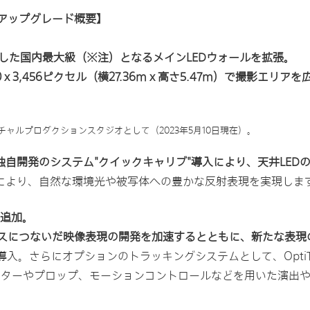
アップグレード概要】
ズを使用した国内最大級（※注）となるメインLEDウォールを拡張。
 x 3,456ピクセル（横27.36m x 高さ5.47m）で撮影
バーチャルプロダクションスタジオとして（2023年5月10日現在）。
独自開発のシステム"クイックキャリブ"導入により、天井LED
果により、自然な環境光や被写体への豊かな反射表現を実現しま
を追加。
スにつないだ映像表現の開発を加速するとともに、新たな表現
さらにオプションのトラッキングシステムとして、OptiTrack Prim
クターやプロップ、モーションコントロールなどを用いた演出