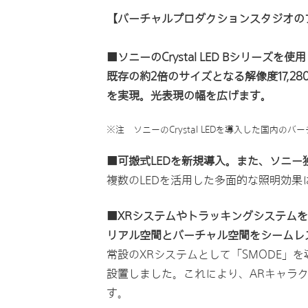
【バーチャルプロダクションスタジオの
■ソニーのCrystal LED Bシリー
既存の約2倍のサイズとなる解像度17,280
を実現。光表現の幅を広げます。
※注 ソニーのCrystal LEDを導入した国内の
■可搬式LEDを新規導入。
また、ソニー
複数のLEDを活用した多面的な照明効
■XRシステムやトラッキングシステム
リアル空間とバーチャル空間をシームレ
常設のXRシステムとして「SMODE」を導入。
設置しました。これにより、ARキャラ
す。