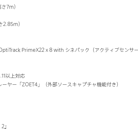
 高さ7m）
さ2.85m）
41 x 2、OptiTrack PrimeX22 x 8 with シネパック（アクティ
 5.11以上対応
レーヤー「ZOET4」（外部ソースキャプチャ機能付き）
 2』