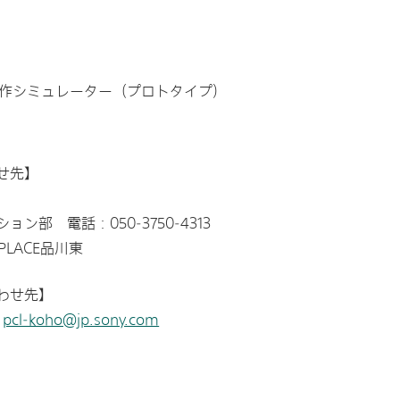
」
」制作シミュレーター（プロトタイプ）
せ先】
部 電話：050-3750-4313
-PLACE品川東
わせ先】
:
pcl-koho@jp.sony.com