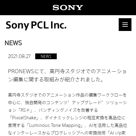
NEWS
2021.08.27
NEWS
PRONEWSにて、高円寺スタジオでのアニメーショ
ン編集に関する取組みが紹介されました。
高円寺スタジオでのアニメーション作品の編集ワークフローを
中心に、独自開発のコンテンツ”アップグレード”ソリューシ
ョン「RS＋」、バンディングノイズを改善する
「PixcelShake」、ダイナミックレンジの相互変換を高品位に
実現する「Luminous Tone Mapping」、AIを活用した高品位
なインターレースからプログレッシブへの変換技術「AI i/p変