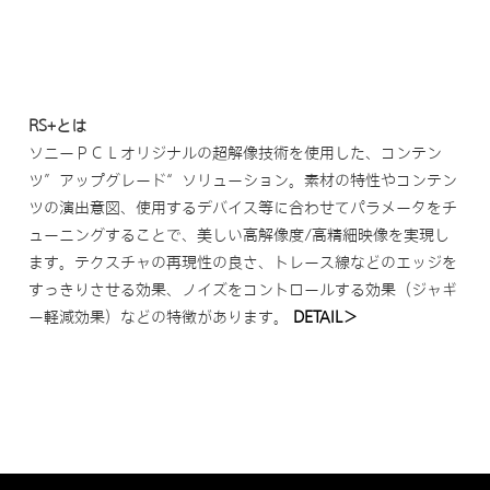
RS+とは
ソニーＰＣＬオリジナルの超解像技術を使用した、コンテン
ツ”アップグレード“ソリューション。素材の特性やコンテン
ツの演出意図、使用するデバイス等に合わせてパラメータをチ
ューニングすることで、美しい高解像度/高精細映像を実現し
ます。テクスチャの再現性の良さ、トレース線などのエッジを
すっきりさせる効果、ノイズをコントロールする効果（ジャギ
ー軽減効果）などの特徴があります。
DETAIL＞