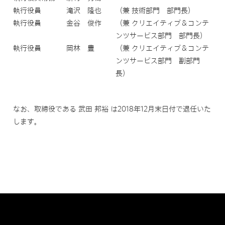
執行役員
滝沢 隆也
（兼 技術部門 部門長）
執行役員
金谷 俊作
（兼 クリエイティブ＆コンテ
ンツサービス部門 部門長）
執行役員
岡林 豊
（兼 クリエイティブ＆コンテ
ンツサービス部門 副部門
長）
なお、取締役である 武田 邦裕 は2018年12月末日付で退任いた
します。