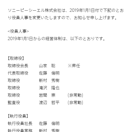
ソニーピーシーエル株式会社は、2019年1月1日付で下記のとお
り役員人事を変更いたしますので、お知らせ申し上げます。
<役員人事>
2019年1月1日からの経営体制は、以下のとおりです。
【取締役】
取締役会長
山家 聡
※昇任
代表取締役
佐藤 倫明
取締役
新村 秀樹
取締役
滝沢 隆也
取締役
岩間 崇
(非常勤)
監査役
渡辺 哲平
(非常勤)
【執行役員】
執行役員社長
佐藤 倫明
執行役員常務
新村 秀樹